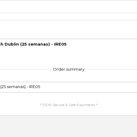
sh Dublin (25 semanas) - IRE05
Order summary
 (25 semanas) - IRE05
* 100% Secure & Safe Payments *